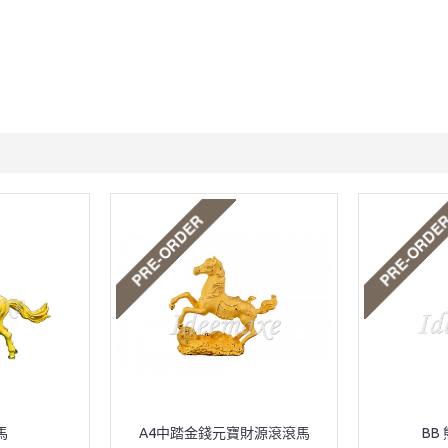
馬
A4中踏金錢元寶財源滾滾馬
BB 