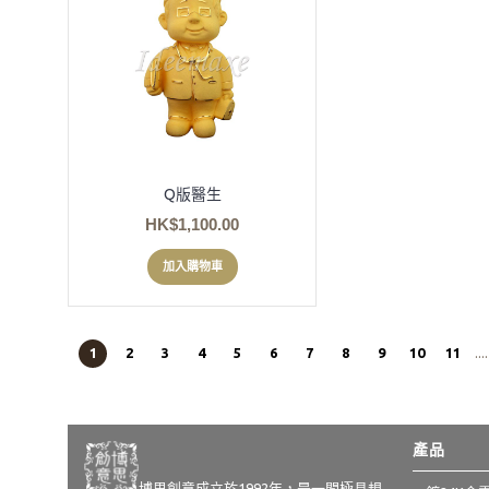
Q版醫生
HK$1,100.00
加入購物車
1
2
3
4
5
6
7
8
9
10
11
...
產品
博思創意成立於1992年，是一間極具規