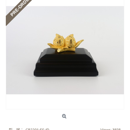
型 號：
GP2201-FS-ID
Views: 3928