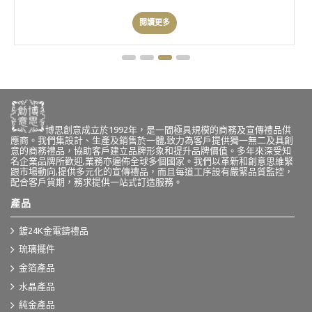
博思創意成立於1992年，是一間極具規模的商務及宣傳禮品供
應商。我們集設計、生產及銷售於一體,致力為客戶提供獨一無二及具創
意的商務禮品，協助客戶建立品牌形象和提升品牌價值。多年來深受知
名企業品牌所歡迎,業務亦遍佈全球多個國家。我們以革新和創意思維緊
跟市場動向,提供多元化的宣傳禮品，而且每道工序設有嚴緊品質監控，
配合客戶貨期，務求提供一站式訂造服務。
產品
鍍24K金電鑄禮品
琉璃擺件
金箔產品
水晶產品
純金產品