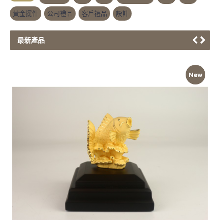
黃金擺件
,
公司禮品
,
客戶禮品
,
設計
最新產品
如意金蛇
New
加入購物車