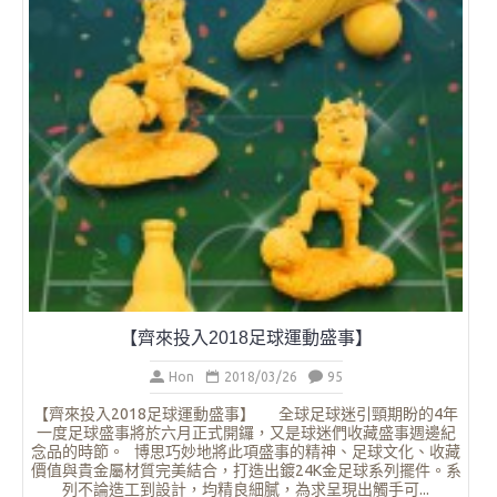
禮品，系列呈現出賽龍舟同舟共濟，團結一致的精
美，是辨公室擺設、送禮或龍舟賽頒獎佳品。 企
入獨特的商標及文字，更顯個性化及獨...
閱讀更多
事】
迷引頸期盼的4年
收藏盛事週邊紀
足球文化、收藏
足球系列擺件。系
觸手可...