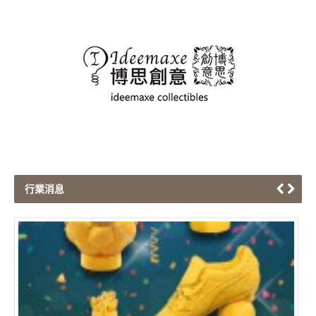
行業消息
端午節
Hon
《博思創意 - 端午節紀
是端午節的一項重要活動。
禮品，系列呈現出賽龍舟