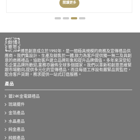
閱讀更多
博思創意成立於1992年，是一間極具規模的商務及宣傳禮品供
應商。我們集設計、生產及銷售於一體,致力為客戶提供獨一無二及具創
意的商務禮品，協助客戶建立品牌形象和提升品牌價值。多年來深受知
名企業品牌所歡迎,業務亦遍佈全球多個國家。我們以革新和創意思維緊
跟市場動向,提供多元化的宣傳禮品，而且每道工序設有嚴緊品質監控，
配合客戶貨期，務求提供一站式訂造服務。
產品
鍍24K金電鑄禮品
琉璃擺件
金箔產品
水晶產品
純金產品
純銀產品