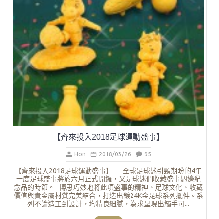
美，是辨公室擺設、送禮或
入獨特的商標及文
入2018足球運動盛事】
n
2018/03/26
95
球運動盛事】 全球足球迷引頸期盼的4年
正式開鑼，又是球迷們收藏盛事週邊紀
妙地將此項盛事的精神、足球文化、收藏
結合，打造出鍍24K金足球系列擺件。系
均精良細膩，為求呈現出觸手可...