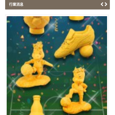
行業消息
端午節紀念禮品系列
Hon
2018/03/21
101
《博思創意 - 端午節紀念禮品系列》 端午佳節將至，賽龍舟
是端午節的一項重要活動。 博思創意推出一系列的端午節紀念
禮品，系列呈現出賽龍舟同舟共濟，團結一致的精神。設計精
美，是辨公室擺設、送禮或龍舟賽頒獎佳品。 企業客戶更可加
入獨特的商標及文字，更顯個性化及獨...
閱讀更多