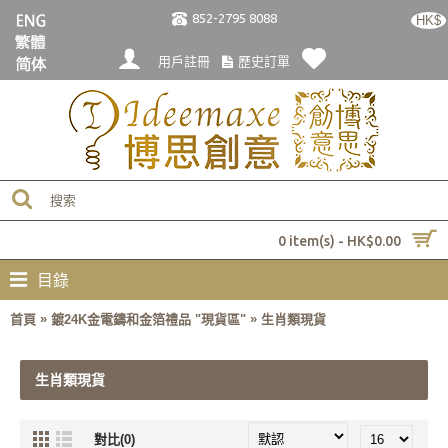
852-2795 8088
HK$
用戶註冊
歷史訂單
0 item(s) - HK$0.00
目錄
»
»
首頁
鍍24K金電鑄和金箔禮品 "現貨區"
生肖類現貨
生肖類現貨
對比(0)