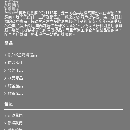
博思創意成立於1992年，是一間極具規模的商務及宣傳禮品供
應商。我們集設計、生產及銷售於一體,致力為客戶提供獨一無二及具創
意的商務禮品，協助客戶建立品牌形象和提升品牌價值。多年來深受知
名企業品牌所歡迎,業務亦遍佈全球多個國家。我們以革新和創意思維緊
跟市場動向,提供多元化的宣傳禮品，而且每道工序設有嚴緊品質監控，
配合客戶貨期，務求提供一站式訂造服務。
產品
鍍24K金電鑄禮品
琉璃擺件
金箔產品
水晶產品
純金產品
純銀產品
信息
關於我們
聯絡我們