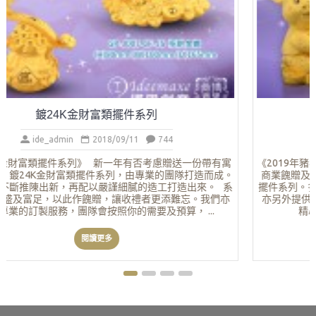
鍍24K金財富類擺件系列
ide_admin
2018/09/11
744
《鍍24K金財富類擺件系列》 新一年有否考慮贈送一份帶有寓
意的禮物? 鍍24K金財富類擺件系列，由專業的團隊打造而成。
在設計上不斷推陳出新，再配以嚴謹細膩的造工打造出來。 系
列象徵豐盛及富足，以此作餽贈，讓收禮者更添難忘。我們亦
提供專業的訂製服務，團隊會按照你的需要及預算， ...
閱讀更多