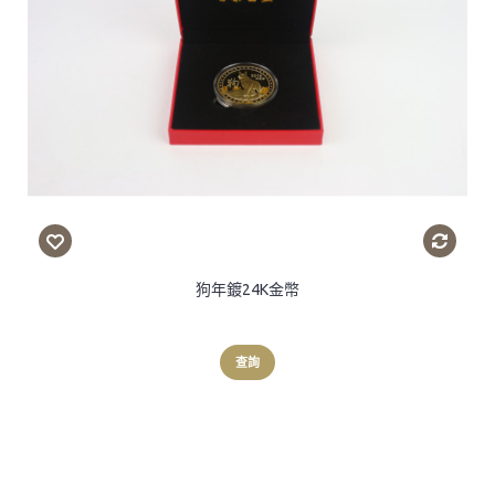
狗年鍍24K金幣
查詢