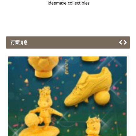
行業消息
端午節紀念禮品系列
Hon
2018/03/21
101
《博思創意 - 端午節紀念禮品系列》 端午佳節將至，賽龍舟
是端午節的一項重要活動。 博思創意推出一系列的端午節紀念
禮品，系列呈現出賽龍舟同舟共濟，團結一致的精神。設計精
美，是辨公室擺設、送禮或龍舟賽頒獎佳品。 企業客戶更可加
入獨特的商標及文字，更顯個性化及獨...
閱讀更多