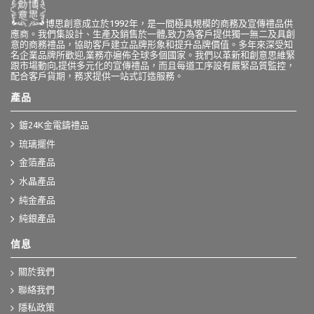
博思創意成立於1992年，是一間極具規模的商務及宣傳禮品供
應商。我們集設計、生產及銷售於一體,致力為客戶提供獨一無二及具創
意的商務禮品，協助客戶建立品牌形象和提升品牌價值。多年來深受知
名企業品牌所歡迎,業務亦遍佈全球多個國家。我們以革新和創意思維緊
跟市場動向,提供多元化的宣傳禮品，而且每道工序設有嚴緊品質監控，
配合客戶貨期，務求提供一站式訂造服務。
產品
鍍24K金電鑄禮品
琉璃擺件
金箔產品
水晶產品
純金產品
純銀產品
信息
關於我們
聯絡我們
隱私政策