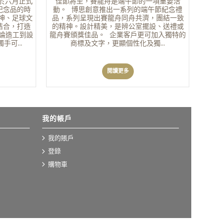
於六月正式
佳節將至，賽龍舟是端午節的一項重要活
紀念品的時
動。 博思創意推出一系列的端午節紀念禮
神、足球文
品，系列呈現出賽龍舟同舟共濟，團結一致
結合，打造
的精神。設計精美，是辨公室擺設、送禮或
不論造工到設
龍舟賽頒獎佳品。 企業客戶更可加入獨特的
可...
商標及文字，更顯個性化及獨...
閱讀更多
我的帳戶
我的賬戶
登錄
購物車