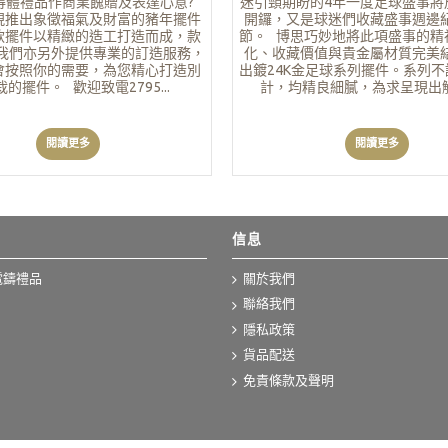
得體禮品作商業餽贈及表達心意?
迷引頸期盼的4年一度足球盛事將
現推出象徵福氣及財富的豬年擺件
開鑼，又是球迷們收藏盛事週邊
款擺件以精緻的造工打造而成，款
節。 博思巧妙地將此項盛事的精
我們亦另外提供專業的訂造服務，
化、收藏價值與貴金屬材質完美
會按照你的需要，為您精心打造別
出鍍24K金足球系列擺件。系列
的擺件。 歡迎致電2795...
計，均精良細膩，為求呈現出觸手
閱讀更多
閱讀更多
信息
電鑄禮品
關於我們
聯絡我們
隱私政策
貨品配送
免責條款及聲明