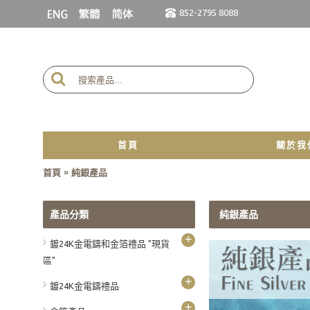
852-2795 8088
首頁
關於我
»
首頁
純銀產品
產品分類
純銀產品
+
鍍24K金電鑄和金箔禮品 "現貨
區"
+
鍍24K金電鑄禮品
+