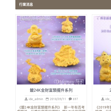
行業消息
鍍24K金財富類擺件系列
ide_admin
2018/09/11
697
ide
《鍍24K金財富類擺件系列》 新一年有否考
《2019