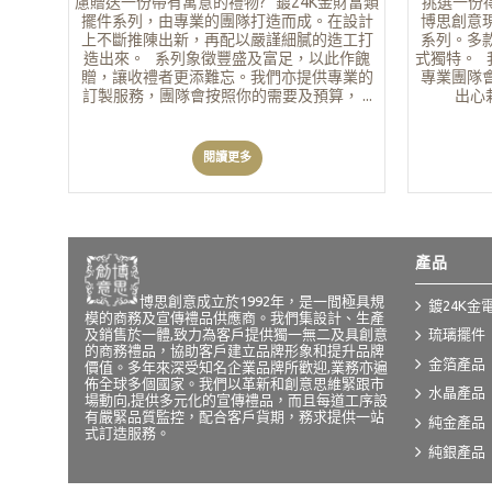
慮贈送一份帶有寓意的禮物? 鍍24K金財富類
挑選一份
擺件系列，由專業的團隊打造而成。在設計
博思創意
上不斷推陳出新，再配以嚴謹細膩的造工打
系列。多
造出來。 系列象徵豐盛及富足，以此作餽
式獨特。 
贈，讓收禮者更添難忘。我們亦提供專業的
專業團隊
訂製服務，團隊會按照你的需要及預算， ...
出心栽
閱讀更多
產品
博思創意成立於1992年，是一間極具規
鍍24K金
模的商務及宣傳禮品供應商。我們集設計、生產
及銷售於一體,致力為客戶提供獨一無二及具創意
琉璃擺件
的商務禮品，協助客戶建立品牌形象和提升品牌
金箔產品
價值。多年來深受知名企業品牌所歡迎,業務亦遍
佈全球多個國家。我們以革新和創意思維緊跟市
水晶產品
場動向,提供多元化的宣傳禮品，而且每道工序設
有嚴緊品質監控，配合客戶貨期，務求提供一站
純金產品
式訂造服務。
純銀產品