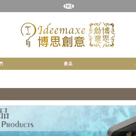
HK$
們
產品