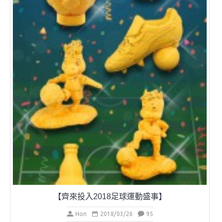
端午節紀念禮品系列
Hon
2018/03/21
101
《博思創意 - 端午節紀念禮品系列》 端午佳節將至，賽龍舟
是端午節的一項重要活動。 博思創意推出一系列的端午節紀念
禮品，系列呈現出賽龍舟同舟共濟，團結一致的精神。設計精
美，是辨公室擺設、送禮或龍舟賽頒獎佳品。 企業客戶更可加
入獨特的商標及文字，更顯個性化及獨...
閱讀更多