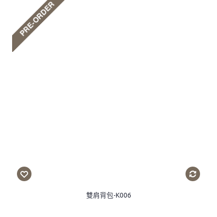
雙肩背包-K006