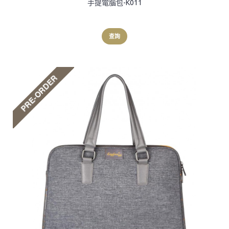
手提電腦包-K011
查詢