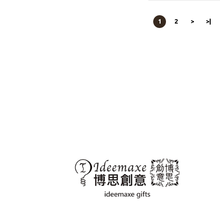
1
2
>
>|