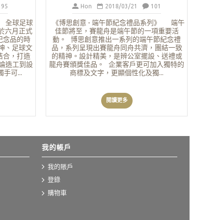
95
Hon
2018/03/21
101
】 全球足球
《博思創意 - 端午節紀念禮品系列》 端午
於六月正式
佳節將至，賽龍舟是端午節的一項重要活
紀念品的時
動。 博思創意推出一系列的端午節紀念禮
神、足球文
品，系列呈現出賽龍舟同舟共濟，團結一致
結合，打造
的精神。設計精美，是辨公室擺設、送禮或
不論造工到設
龍舟賽頒獎佳品。 企業客戶更可加入獨特的
可...
商標及文字，更顯個性化及獨...
閱讀更多
我的帳戶
我的賬戶
登錄
購物車