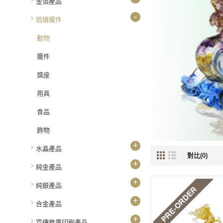
金箔產品
-
琉璃擺件
動物
擺件
獎座
用具
食品
飾物
+
水晶產品
對比(0)
+
純金產品
+
純銀產品
+
合金產品
+
宣傳推廣印刷產品