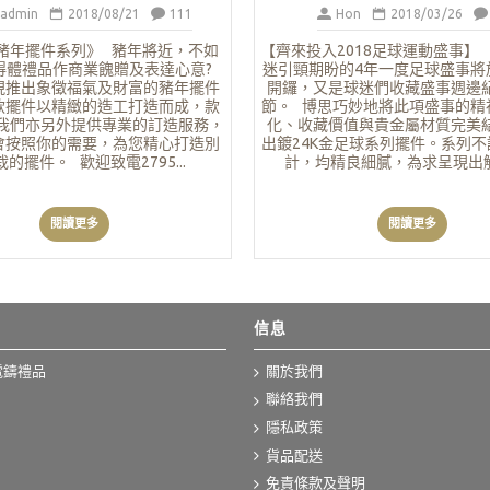
_admin
2018/08/21
111
Hon
2018/03/26
年豬年擺件系列》 豬年將近，不如
【齊來投入2018足球運動盛事
得體禮品作商業餽贈及表達心意?
迷引頸期盼的4年一度足球盛事將
現推出象徵福氣及財富的豬年擺件
開鑼，又是球迷們收藏盛事週邊
款擺件以精緻的造工打造而成，款
節。 博思巧妙地將此項盛事的精
我們亦另外提供專業的訂造服務，
化、收藏價值與貴金屬材質完美
會按照你的需要，為您精心打造別
出鍍24K金足球系列擺件。系列
的擺件。 歡迎致電2795...
計，均精良細膩，為求呈現出觸手
閱讀更多
閱讀更多
信息
電鑄禮品
關於我們
聯絡我們
隱私政策
貨品配送
免責條款及聲明