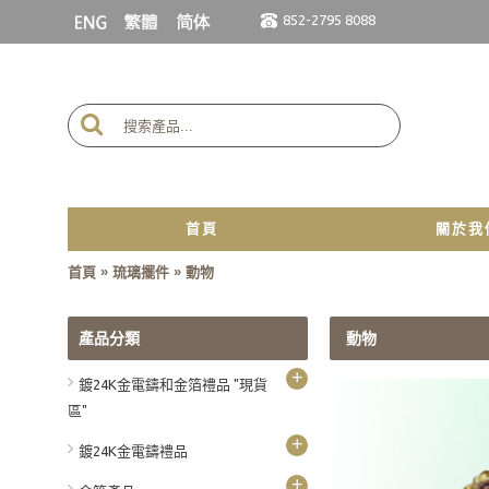
852-2795 8088
首頁
關於我
»
»
首頁
琉璃擺件
動物
產品分類
動物
+
鍍24K金電鑄和金箔禮品 "現貨
區"
+
鍍24K金電鑄禮品
+