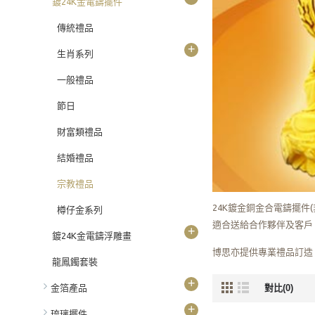
鍍24K金電鑄擺件
傳統禮品
+
生肖系列
一般禮品
節日
財富類禮品
結婚禮品
宗教禮品
24K鍍金銅金合電鑄擺
樽仔金系列
適合送給合作夥伴及客戶
+
鍍24K金電鑄浮雕畫
博思亦提供專業禮品訂造
龍鳳鐲套裝
+
對比(0)
金箔產品
+
琉璃擺件