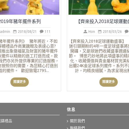
2019年豬年擺件系列
【齊來投入2018足球運動
_admin
2018/08/21
111
Hon
2018/03/26
年豬年擺件系列》 豬年將近，不如
【齊來投入2018足球運動盛事
得體禮品作商業餽贈及表達心意?
迷引頸期盼的4年一度足球盛事將
現推出象徵福氣及財富的豬年擺件
開鑼，又是球迷們收藏盛事週邊
款擺件以精緻的造工打造而成，款
節。 博思巧妙地將此項盛事的精
我們亦另外提供專業的訂造服務，
化、收藏價值與貴金屬材質完美
會按照你的需要，為您精心打造別
出鍍24K金足球系列擺件。系列
的擺件。 歡迎致電2795...
計，均精良細膩，為求呈現出觸手
閱讀更多
閱讀更多
信息
電鑄禮品
關於我們
聯絡我們