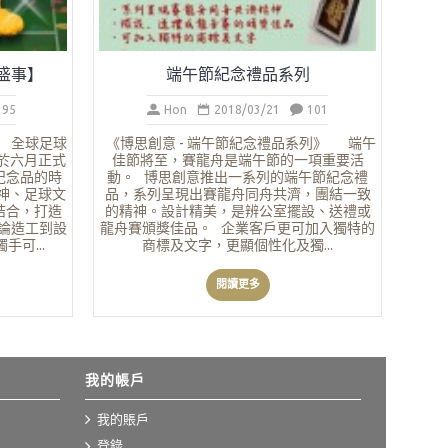
盛事】
端午節紀念禮品系列
95
Hon
2018/03/21
101
】 全球足球
《博思創意 - 端午節紀念禮品系列》 端午
於六月正式
佳節將至，賽龍舟是端午節的一項重要活
紀念品的時
動。 博思創意推出一系列的端午節紀念禮
神、足球文
品，系列呈現出賽龍舟同舟共濟，團結一致
結合，打造
的精神。設計精美，是辨公室擺設、送禮或
不論造工到設
龍舟賽頒獎佳品。 企業客戶更可加入獨特的
可...
商標及文字，更顯個性化及獨...
閱讀更多
我的帳戶
我的賬戶
登錄