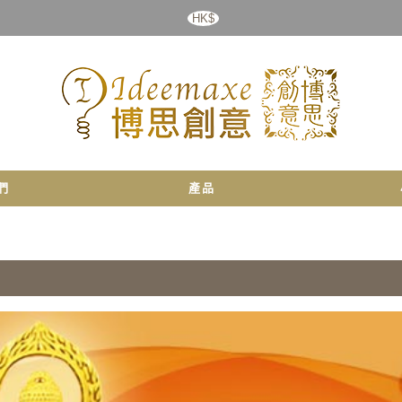
HK$
們
產品