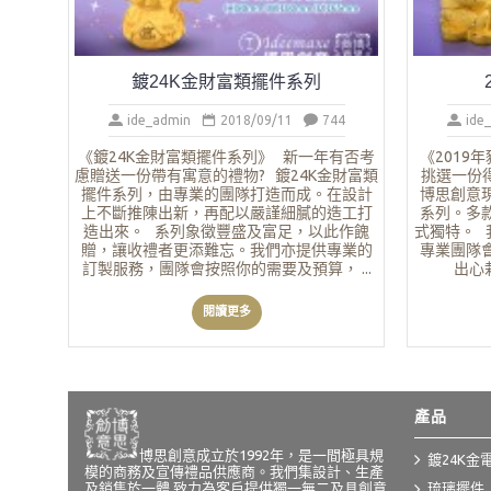
鍍24K金財富類擺件系列
ide_admin
2018/09/11
744
ide
《鍍24K金財富類擺件系列》 新一年有否考
《2019
慮贈送一份帶有寓意的禮物? 鍍24K金財富類
挑選一份
擺件系列，由專業的團隊打造而成。在設計
博思創意
上不斷推陳出新，再配以嚴謹細膩的造工打
系列。多
造出來。 系列象徵豐盛及富足，以此作餽
式獨特。 
贈，讓收禮者更添難忘。我們亦提供專業的
專業團隊
訂製服務，團隊會按照你的需要及預算， ...
出心栽
閱讀更多
產品
博思創意成立於1992年，是一間極具規
鍍24K金
模的商務及宣傳禮品供應商。我們集設計、生產
及銷售於一體,致力為客戶提供獨一無二及具創意
琉璃擺件