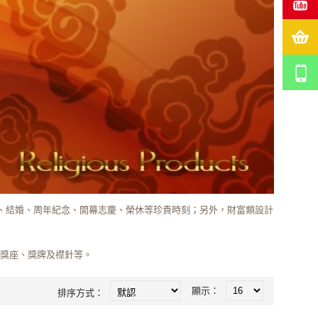
業、結婚、周年紀念、開幕志慶、榮休等珍貴時刻；另外，財富類設計
、獎座、獎牌及襟針等。
顯示：
排序方式：