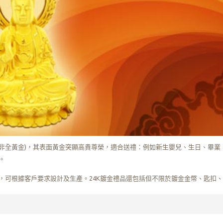
件(非全黃金)，其表面黃金突顯高貴尊榮，適合送禮：例如新生嬰兒、生日、畢
。
，可根據客戶要求設計及生產。24K鍍金禮品還包括但不限於鍍金金幣、匙扣