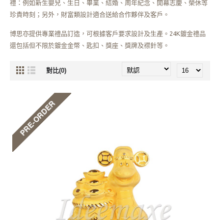
禮：例如新生嬰兒、生日、畢業、結婚、周年紀念、開幕志慶、榮休等
珍貴時刻；另外，財富類設計適合送給合作夥伴及客戶。
博思亦提供專業禮品訂造，可根據客戶要求設計及生產。24K鍍金禮品
還包括但不限於鍍金金幣、匙扣、獎座、獎牌及襟針等。
對比(0)