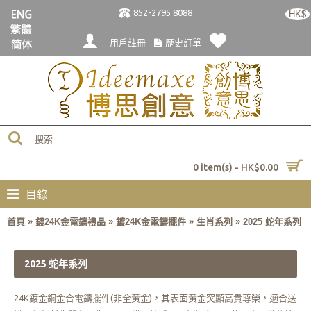
852-2795 8088
HK$
用戶註冊
歷史訂單
0 item(s) - HK$0.00
目錄
»
»
»
»
首頁
鍍24K金電鑄禮品
鍍24K金電鑄擺件
生肖系列
2025 蛇年系列
2025 蛇年系列
24K鍍金銅金合電鑄擺件(非全黃金)，其表面黃金突顯高貴尊榮，適合送