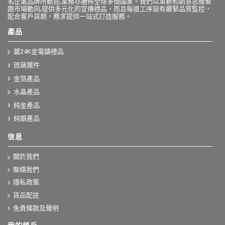
名企業品牌所歡迎,業務亦遍佈全球多個國家。我們以革新和創意思維緊
跟市場動向,提供多元化的宣傳禮品，而且每道工序設有嚴緊品質監控，
配合客戶貨期，務求提供一站式訂造服務。
產品
鍍24K金電鑄禮品
琉璃擺件
金箔產品
水晶產品
純金產品
純銀產品
信息
關於我們
聯絡我們
隱私政策
貨品配送
免責條款及聲明