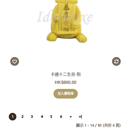
卡通十二生肖-狗
HK$800.00
加入購物車
1
2
3
4
5
6
>
>|
顯示 1 - 16 / 83 (共計 6 頁)