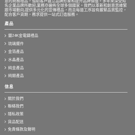
意的商務禮品，協助客戶建立品牌形象和提升品牌價值。多年來深受知
名企業品牌所歡迎,業務亦遍佈全球多個國家。我們以革新和創意思維緊
跟市場動向,提供多元化的宣傳禮品，而且每道工序設有嚴緊品質監控，
配合客戶貨期，務求提供一站式訂造服務。
產品
鍍24K金電鑄禮品
琉璃擺件
金箔產品
水晶產品
純金產品
純銀產品
信息
關於我們
聯絡我們
隱私政策
貨品配送
免責條款及聲明