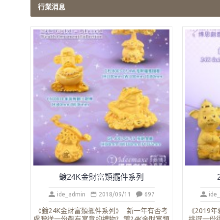
行業消息
鍍24K金財富類擺件系列
ide_admin
2018/09/11
697
ide
《鍍24K金財富類擺件系列》 新一年有否考
《2019
慮贈送一份帶有寓意的禮物? 鍍24K金財富類
挑選一份