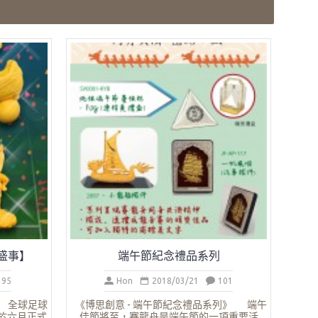
盛事】
端午節紀念禮品系列
95
Hon
2018/03/21
101
】 全球足球
《博思創意 - 端午節紀念禮品系列》 端午
於六月正式
佳節將至，賽龍舟是端午節的一項重要活