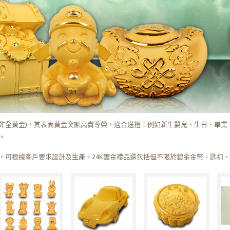
件(非全黃金)，其表面黃金突顯高貴尊榮，適合送禮：例如新生嬰兒、生日、畢
。
，可根據客戶要求設計及生產。24K鍍金禮品還包括但不限於鍍金金幣、匙扣