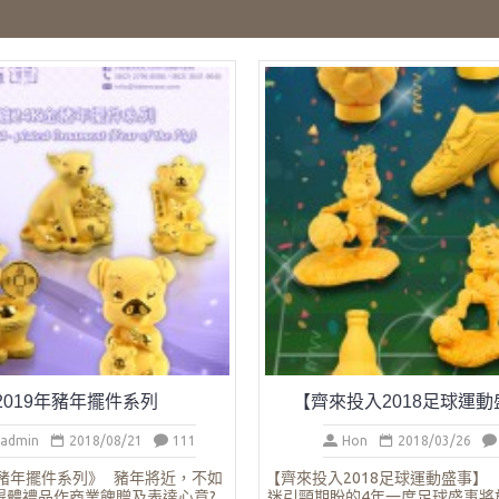
2019年豬年擺件系列
【齊來投入2018足球運動
_admin
2018/08/21
111
Hon
2018/03/26
年豬年擺件系列》 豬年將近，不如
【齊來投入2018足球運動盛事
得體禮品作商業餽贈及表達心意?
迷引頸期盼的4年一度足球盛事將