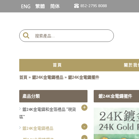
852-2795 8088
首頁
關於我
»
»
首頁
鍍24K金電鑄禮品
鍍24K金電鑄擺件
產品分類
鍍24K金電鑄擺件
+
鍍24K金電鑄和金箔禮品 "現貨
區"
-
鍍24K金電鑄禮品
-