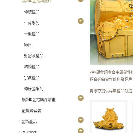
鍍24K金電鑄擺件
傳統禮品
+
生肖系列
一般禮品
節日
財富類禮品
結婚禮品
24K鍍金銅金合電鑄擺
宗教禮品
適合送給合作伙伴及客戶
樽仔金系列
博思亦提供專業禮品訂造
+
鍍24K金電鑄浮雕畫
龍鳳鐲套裝
+
金箔產品
+
琉璃擺件