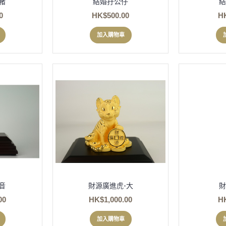
豬
結婚孖公仔
結
0
HK$500.00
H
加入購物車
音
財源廣進虎-大
財
00
HK$1,000.00
H
加入購物車