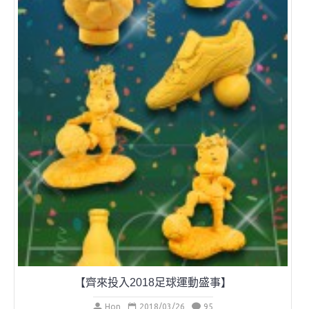
端午節紀念禮品系列
Hon
2018/03/21
101
《博思創意 - 端午節紀念禮品系列》 端午佳節將至，賽龍舟
是端午節的一項重要活動。 博思創意推出一系列的端午節紀念
禮品，系列呈現出賽龍舟同舟共濟，團結一致的精神。設計精
美，是辨公室擺設、送禮或龍舟賽頒獎佳品。 企業客戶更可加
入獨特的商標及文字，更顯個性化及獨...
閱讀更多