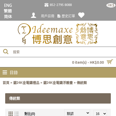
852-2795 8088
HK$
用戶註冊
歷史訂單
0 item(s) - HK$0.00
目錄
»
»
»
首頁
鍍24K金電鑄禮品
鍍24K金電鑄浮雕畫
傳統類
傳統類
對比(0)