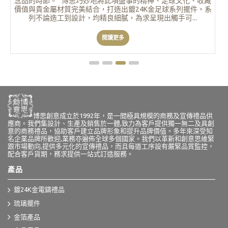
禮品，系列呈現出賽龍舟同舟共濟，團結一致的精神。設計精
美，是辨公室擺設、送禮或龍舟賽頒獎佳品。 企業客戶更可加
入獨特的商標及文字，更顯個性化及獨...
閱讀更多
博思創意成立於1992年，是一間極具規模的商務及宣傳禮品供
應商。我們集設計、生產及銷售於一體,致力為客戶提供獨一無二及具創
意的商務禮品，協助客戶建立品牌形象和提升品牌價值。多年來深受知
名企業品牌所歡迎,業務亦遍佈全球多個國家。我們以革新和創意思維緊
跟市場動向,提供多元化的宣傳禮品，而且每道工序設有嚴緊品質監控，
配合客戶貨期，務求提供一站式訂造服務。
產品
鍍24K金電鑄禮品
琉璃擺件
金箔產品